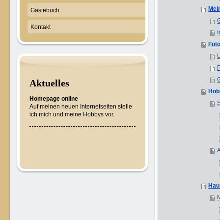
Mei
Gästebuch
Kontakt
I
Fot
U
P
Aktuelles
Hob
Homepage online
Auf meinen neuen Internetseiten stelle
ich mich und meine Hobbys vor.
Hau