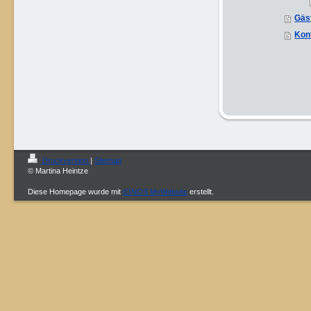
Gäs
Kon
Druckversion
|
Sitemap
© Martina Heintze
Diese Homepage wurde mit
IONOS MyWebsite
erstellt.